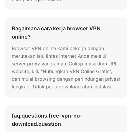
Bagaimana cara kerja browser VPN
online?
Browser VPN online kami bekerja dengan
merutekan lalu lintas internet Anda melalui
server proxy yang aman. Cukup masukkan URL
website, klik "Hubungkan VPN Online Gratis",
dan mulai browsing dengan perlindungan privasi
lengkap. Tidak perlu download atau instalasi.
faq.questions.free-vpn-no-
download.question