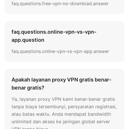
faq.questions.free-vpn-no-download.answer
faq.questions.online-vpn-vs-vpn-
app.question
faq.questions.online-vpn-vs-vpn-app.answer
Apakah layanan proxy VPN gratis benar-
benar gratis?
Ya, layanan proxy VPN kami benar-benar gratis
tanpa biaya tersembunyi, persyaratan registrasi,
atau batas waktu. Anda mendapat bandwidth
unlimited dan akses ke jaringan global server
VPN tanpa biaya.