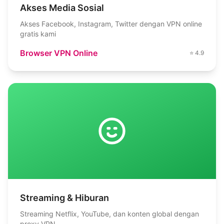
Akses Media Sosial
Akses Facebook, Instagram, Twitter dengan VPN online
gratis kami
Browser VPN Online
⭐ 4.9
Streaming & Hiburan
Streaming Netflix, YouTube, dan konten global dengan
proxy VPN