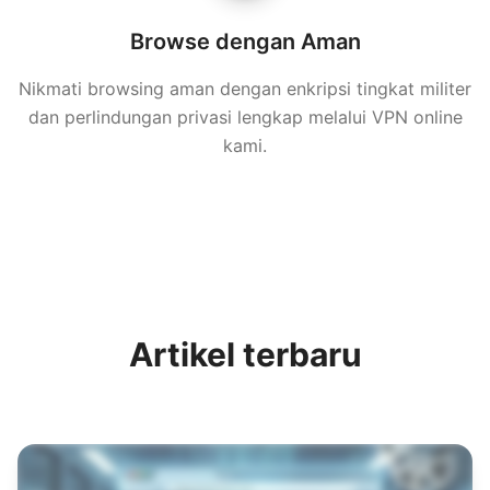
Browse dengan Aman
Nikmati browsing aman dengan enkripsi tingkat militer
dan perlindungan privasi lengkap melalui VPN online
kami.
Artikel terbaru