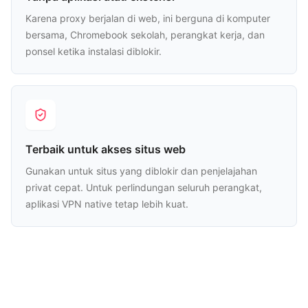
Karena proxy berjalan di web, ini berguna di komputer
bersama, Chromebook sekolah, perangkat kerja, dan
ponsel ketika instalasi diblokir.
Terbaik untuk akses situs web
Gunakan untuk situs yang diblokir dan penjelajahan
privat cepat. Untuk perlindungan seluruh perangkat,
aplikasi VPN native tetap lebih kuat.