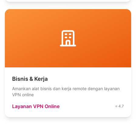
Bisnis & Kerja
Amankan alat bisnis dan kerja remote dengan layanan
VPN online
Layanan VPN Online
⭐ 4.7