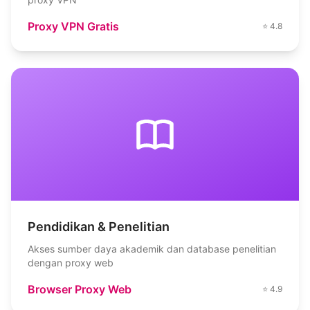
Proxy VPN Gratis
⭐ 4.8
Pendidikan & Penelitian
Akses sumber daya akademik dan database penelitian
dengan proxy web
Browser Proxy Web
⭐ 4.9