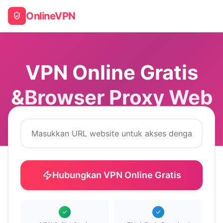
OnlineVPN
VPN Online Gratis
&
Browser Proxy Web
Hubungkan VPN Online Gratis