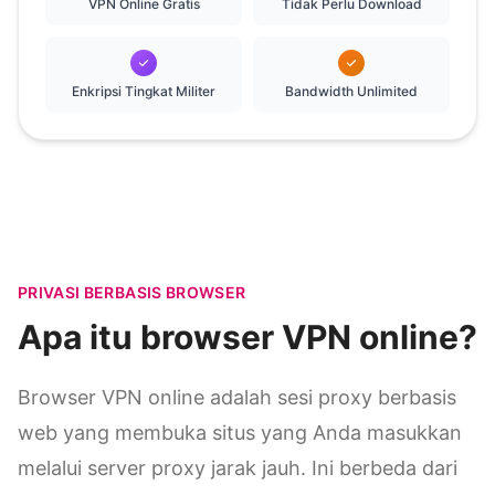
VPN Online Gratis
Tidak Perlu Download
Enkripsi Tingkat Militer
Bandwidth Unlimited
PRIVASI BERBASIS BROWSER
Apa itu browser VPN online?
Browser VPN online adalah sesi proxy berbasis
web yang membuka situs yang Anda masukkan
melalui server proxy jarak jauh. Ini berbeda dari