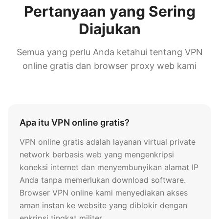
Pertanyaan yang Sering
Diajukan
Semua yang perlu Anda ketahui tentang VPN
online gratis dan browser proxy web kami
Apa itu VPN online gratis?
VPN online gratis adalah layanan virtual private
network berbasis web yang mengenkripsi
koneksi internet dan menyembunyikan alamat IP
Anda tanpa memerlukan download software.
Browser VPN online kami menyediakan akses
aman instan ke website yang diblokir dengan
enkripsi tingkat militer.