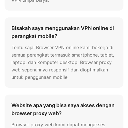
Bisakah saya menggunakan VPN online di
perangkat mobile?
Tentu saja! Browser VPN online kami bekerja di
semua perangkat termasuk smartphone, tablet,
laptop, dan komputer desktop. Browser proxy
web sepenuhnya responsif dan dioptimalkan
untuk penggunaan mobile.
Website apa yang bisa saya akses dengan
browser proxy web?
Browser proxy web kami dapat mengakses