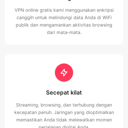
VPN online gratis kami menggunakan enkripsi
canggih untuk melindungi data Anda di WiFi
publik dan mengamankan aktivitas browsing
dari mata-mata.
Secepat kilat
Streaming, browsing, dan terhubung dengan
kecepatan penuh. Jaringan yang dioptimalkan
memastikan Anda tidak melewatkan momen
perjalanan digital Anda.