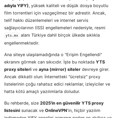
adıyla YIFY)
, yüksek kaliteli ve düşük dosya boyutlu
film torrentleri için vazgeçilmez bir adrestir. Ancak,
telif hakkı düzenlemeleri ve internet servis
sağlayıcılarının (ISS) engellemeleri nedeniyle, resmi
alanı Türkiye dahil birçok ülkede sıklıkla
yts.mx
engellenmektedir.
Ana siteye ulaşılamadığında o "Erişim Engellendi"
ekranını görmek can sıkıcıdır. İşte bu noktada
YTS
proxy siteleri
ve
ayna (mirror) siteler
devreye girer.
Ancak dikkatli olun: İnternetteki "ücretsiz" proxy
listelerinin çoğu rahatsız edici reklamlar, izleyiciler ve
hatta kötü amaçlı yazılımlarla doludur.
Bu rehberde, size
2025'in en güvenilir YTS proxy
listesini
sunacak ve
OnlineVPN
'in, hiçbir yazılım
indirmeden YIFY engelini aşmanın neden en akıllıca ve